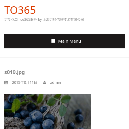
TO365
定制化Office365服务 by 上海万联信息技术有限公司
Main Menu
s019.jpg
2015年8月11日
admin