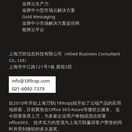
金牌云生产力
金牌中小型市场云解决方案
Gold Messaging
金牌中小市场解决方案提供商
银牌云平台
上海万联信息科技有限公司（Allied Business Consultant
Co., Ltd）
上海市中江路121号1栋 展馆3层
自2010年开始上海万联(189csp)就开始了云端产品的应用
地探索，目前聚焦在Office 365/Azure等微软云服务。 迄
今部署座席上万，为多家企业用户单独或混合部署
office365。 技术实力的坚强为上海万联赢得客户赞誉的同
时并受到微软的多次嘉奖。