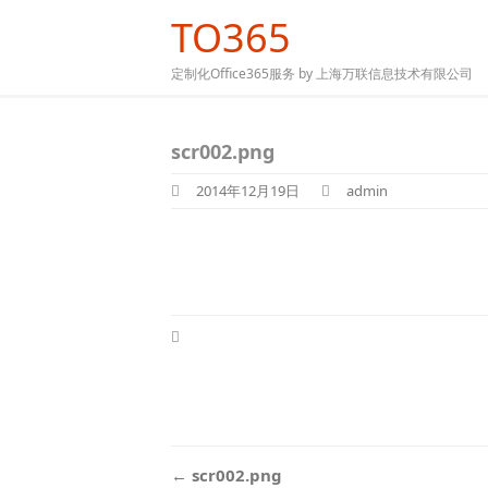
TO365
定制化Office365服务 by 上海万联信息技术有限公司
scr002.png
2014年12月19日
admin
Post
←
scr002.png