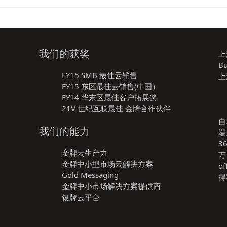
我们的获奖
上
Bu
FY15 SMB 最佳云销售
上
FY15 东区最佳云销售(中国）
FY14 华东区最佳客户拓展奖
21V 世纪互联最佳 金牌合作伙伴
自
我们的能力
端
3
金牌云生产力
万
金牌中小型市场云解决方案
o
Gold Messaging
得
金牌中小市场解决方案提供商
银牌云平台