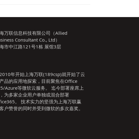
海万联信息科技有限公司（Allied
siness Consultant Co., Ltd）
海市中江路121号1栋 展馆3层
2010年开始上海万联(189csp)就开始了云
产品的应用地探索，目前聚焦在Office
65/Azure等微软云服务。 迄今部署座席上
，为多家企业用户单独或混合部署
ffice365。 技术实力的坚强为上海万联赢
客户赞誉的同时并受到微软的多次嘉奖。