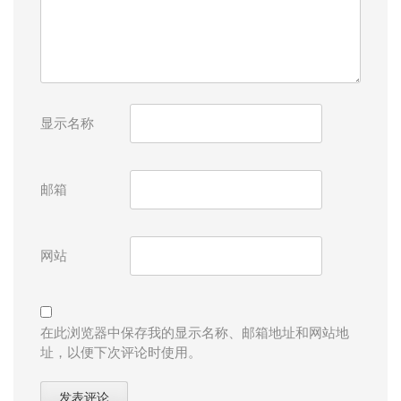
显示名称
邮箱
网站
在此浏览器中保存我的显示名称、邮箱地址和网站地
址，以便下次评论时使用。