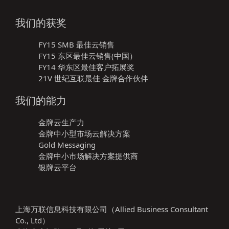
我们的获奖
FY15 SMB 最佳云销售
FY15 东区最佳云销售(中国）
FY14 华东区最佳客户拓展奖
21V 世纪互联最佳 金牌合作伙伴
我们的能力
金牌云生产力
金牌中小型市场云解决方案
Gold Messaging
金牌中小市场解决方案提供商
银牌云平台
上海万联信息科技有限公司（Allied Business Consultant
Co., Ltd）