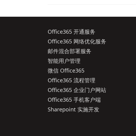
navigation
Office365 开通服务
Office365 网络优化服务
邮件混合部署服务
智能用户管理
微信 Office365
Office365 流程管理
Office365 企业门户网站
Office365 手机客户端
Sharepoint 实施开发