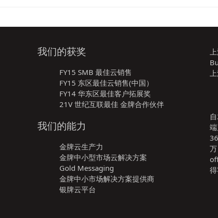
我们的获奖
上
Bu
FY15 SMB 最佳云销售
上
FY15 东区最佳云销售(中国）
FY14 华东区最佳客户拓展奖
21V 世纪互联最佳 金牌合作伙伴
自
我们的能力
端
3
金牌云生产力
万
金牌中小型市场云解决方案
o
Gold Messaging
得
金牌中小市场解决方案提供商
银牌云平台