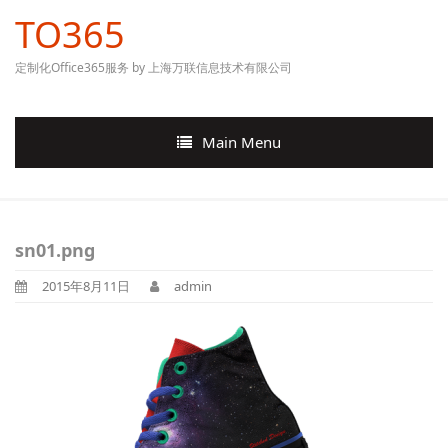
TO365
定制化Office365服务 by 上海万联信息技术有限公司
Main Menu
sn01.png
2015年8月11日
admin