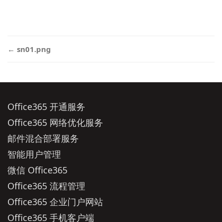
Post
←
sn01.png
navigation
Office365 开通服务
Office365 网络优化服务
邮件混合部署服务
智能用户管理
微信 Office365
Office365 流程管理
Office365 企业门户网站
Office365 手机客户端