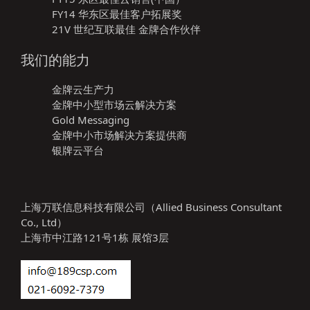
FY14 华东区最佳客户拓展奖
21V 世纪互联最佳 金牌合作伙伴
我们的能力
金牌云生产力
金牌中小型市场云解决方案
Gold Messaging
金牌中小市场解决方案提供商
银牌云平台
上海万联信息科技有限公司（Allied Business Consultant
Co., Ltd）
上海市中江路121号1栋 展馆3层