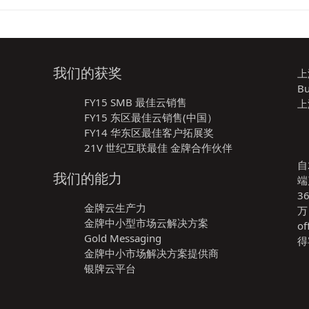
我们的获奖
上
Bu
FY15 SMB 最佳云销售
上
FY15 东区最佳云销售(中国）
FY14 华东区最佳客户拓展奖
21V 世纪互联最佳 金牌合作伙伴
自
我们的能力
端
3
金牌云生产力
万
金牌中小型市场云解决方案
o
Gold Messaging
得
金牌中小市场解决方案提供商
银牌云平台