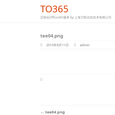
TO365
定制化Office365服务 by 上海万联信息技术有限公司
tee04.png
2015年8月11日
admin
Post
←
tee04.png