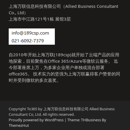
上海万联信息科技有限公司（Allied Business Consultant
Co., Ltd）
上海市中江路121号1栋 展馆3层
自2010年开始上海万联(189csp)就开始了云端产品的应用
地探索，目前聚焦在Office 365/Azure等微软云服务。 迄
今部署座席上万，为多家企业用户单独或混合部署
office365。 技术实力的坚强为上海万联赢得客户赞誉的同
时并受到微软的多次嘉奖。
Copyright To365 by 上海万联信息科技有限公司 Allied Business
Consultant Co, Ltd. All rights reserved.
Proudly powered by WordPress
|
Theme: THBusiness By
ThemezHut