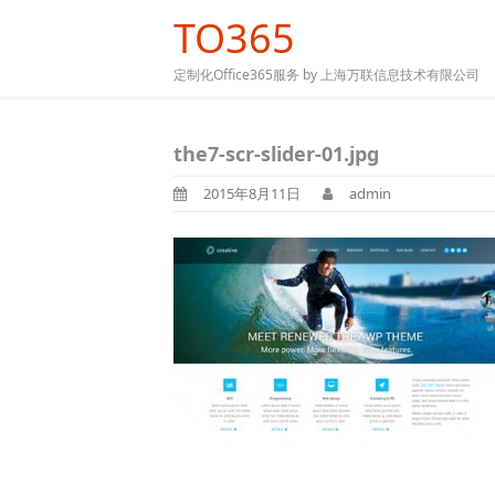
TO365
定制化Office365服务 by 上海万联信息技术有限公司
the7-scr-slider-01.jpg
2015年8月11日
admin