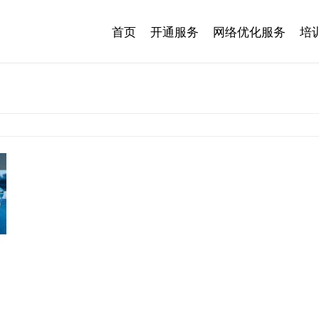
首页
开通服务
网络优化服务
培