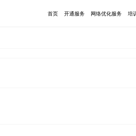
首页
开通服务
网络优化服务
培