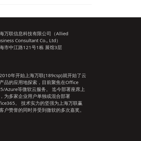
海万联信息科技有限公司（Allied
siness Consultant Co., Ltd）
海市中江路121号1栋 展馆3层
2010年开始上海万联(189csp)就开始了云
产品的应用地探索，目前聚焦在Office
65/Azure等微软云服务。 迄今部署座席上
，为多家企业用户单独或混合部署
ffice365。 技术实力的坚强为上海万联赢
客户赞誉的同时并受到微软的多次嘉奖。