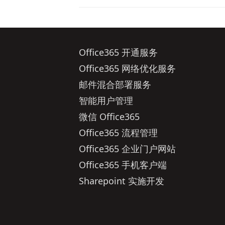
navigation
Office365 开通服务
Office365 网络优化服务
邮件混合部署服务
智能用户管理
微信 Office365
Office365 流程管理
Office365 企业门户网站
Office365 手机客户端
Sharepoint 实施开发