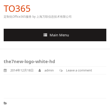
TO365
定制化Office365服务 by 上海万联信息技术有限公司
Main Menu
the7new-logo-white-hd
2014年12月18日
admin
Leave a comment