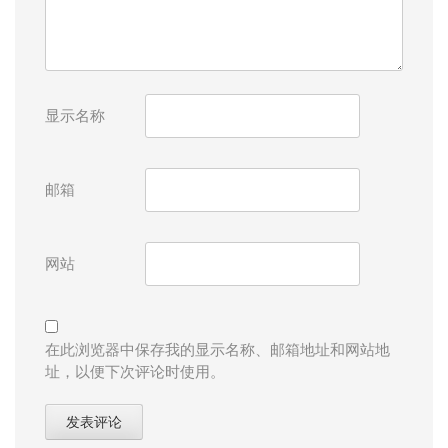
显示名称
邮箱
网站
在此浏览器中保存我的显示名称、邮箱地址和网站地
址，以便下次评论时使用。