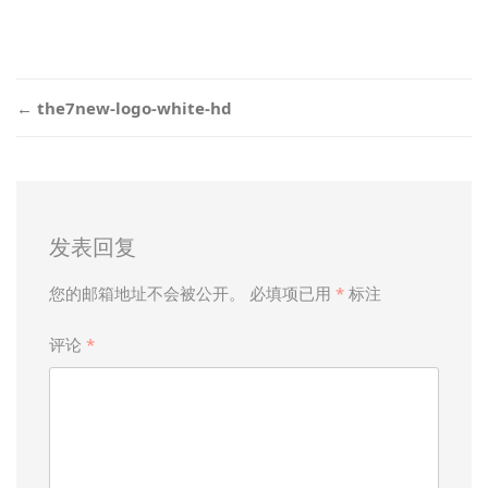
Post
←
the7new-logo-white-hd
navigation
发表回复
您的邮箱地址不会被公开。
必填项已用
*
标注
评论
*