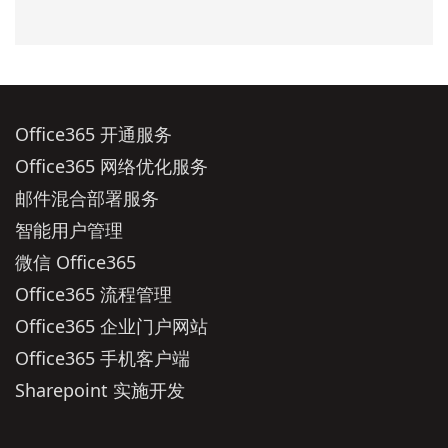
Office365 开通服务
Office365 网络优化服务
邮件混合部署服务
智能用户管理
微信 Office365
Office365 流程管理
Office365 企业门户网站
Office365 手机客户端
Sharepoint 实施开发