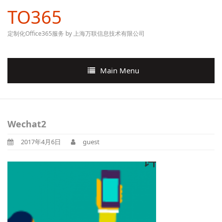
TO365
定制化Office365服务 by 上海万联信息技术有限公司
Main Menu
Wechat2
2017年4月6日
guest