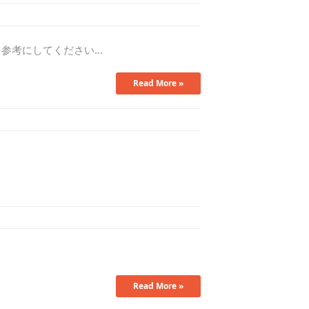
記を参考にしてください…
Read More »
Read More »