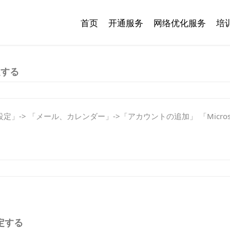
首页
开通服务
网络优化服务
培
定する
 「設定」-> 「メール、カレンダー」->「アカウントの追加」 「Micros
設定する