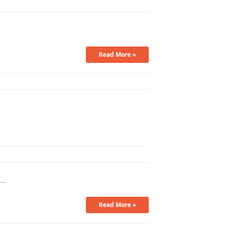
Read More »
的…
Read More »