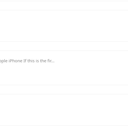
le iPhone If this is the fir…