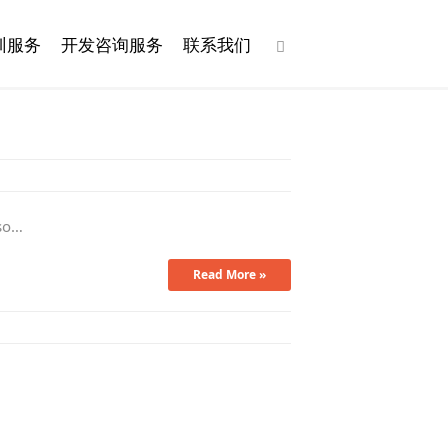
训服务
开发咨询服务
联系我们
o…
Read More »