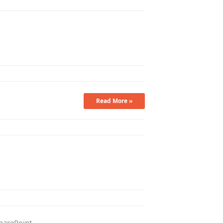
Read More »
Point…