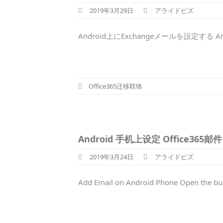
2019年3月29日
アライドビズ
Android上にExchangeメールを設定
Office365迁移联络
Android 手机上设定 Office365邮件
2019年3月24日
アライドビズ
Add Email on Android Phone Open the bui