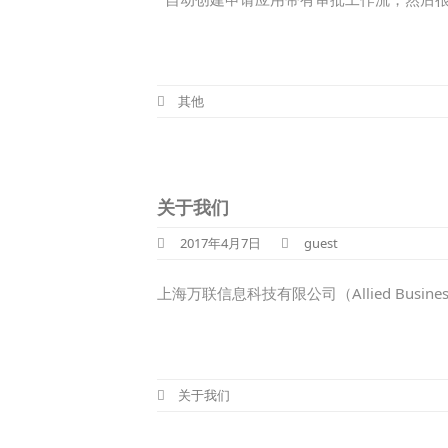
其他
关于我们
2017年4月7日
guest
上海万联信息科技有限公司（Allied Business Co
关于我们