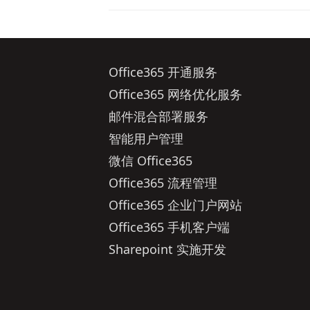
navigation
Office365 开通服务
Office365 网络优化服务
邮件混合部署服务
智能用户管理
微信 Office365
Office365 流程管理
Office365 企业门户网站
Office365 手机客户端
Sharepoint 实施开发