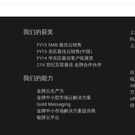
我们的获奖
上
Bu
FY15 SMB 最佳云销售
上
FY15 东区最佳云销售(中国）
FY14 华东区最佳客户拓展奖
21V 世纪互联最佳 金牌合作伙伴
自
我们的能力
端
3
金牌云生产力
万
金牌中小型市场云解决方案
o
Gold Messaging
得
金牌中小市场解决方案提供商
银牌云平台