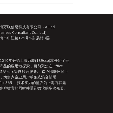
海万联信息科技有限公司（Allied
siness Consultant Co., Ltd）
海市中江路121号1栋 展馆3层
2010年开始上海万联(189csp)就开始了云
产品的应用地探索，目前聚焦在Office
65/Azure等微软云服务。 迄今部署座席上
，为多家企业用户单独或混合部署
ffice365。 技术实力的坚强为上海万联赢
客户赞誉的同时并受到微软的多次嘉奖。