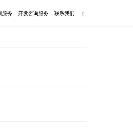
训服务
开发咨询服务
联系我们